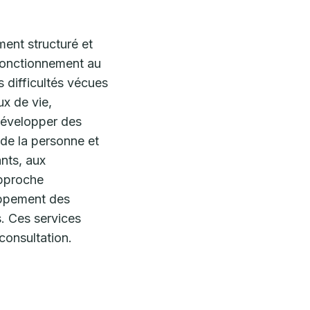
nt structuré et
 fonctionnement au
 difficultés vécues
ux de vie,
développer des
 de la personne et
ants, aux
approche
loppement des
. Ces services
consultation.