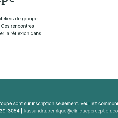
ateliers de groupe
. Ces rencontres
ser la réflexion dans
groupe sont sur inscription seulement. Veuillez commu
739-3054 |
kassandra.bernique@cliniqueperception.c